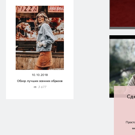
10.10.2018
Обзор лучших осенних образов
3 677
Сде
Прост
м