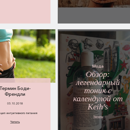
Мода
Обзор:
легендарный
Термин Боди-
тоник с
Френдли
календулой от
05.10.2018
Keih's
цип интуитивного питания
Читать
Читать