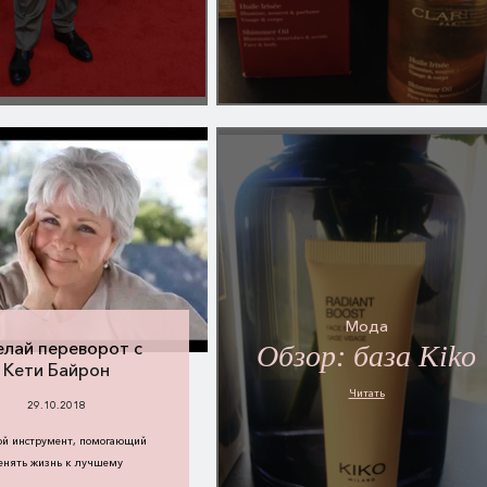
Мода
лай переворот с
Обзор: база Kiko
Кети Байрон
Читать
29.10.2018
ой инструмент, помогающий
енять жизнь к лучшему