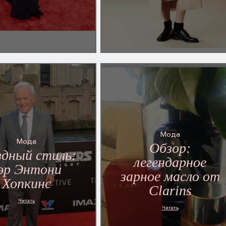
Мода
Мода
Обзор:
здный стиль:
легендарное
эр Энтони
зарное масло от
Хопкинс
Clarins
Читать
Читать