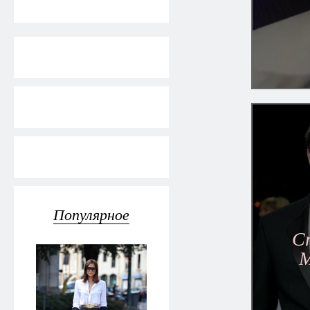
Популярное
C
М