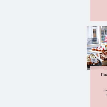
По
Че