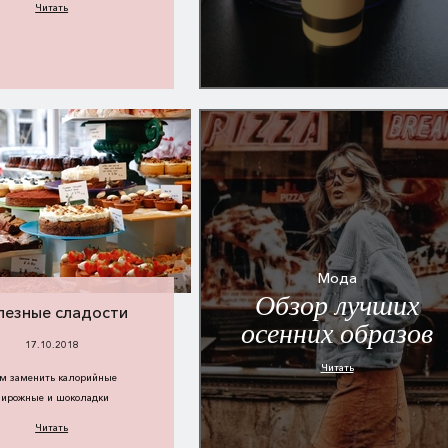
Читать
Мода
Обзор лучших
лезные сладости
осенних образов
17.10.2018
Читать
м заменить калорийные
пирожные и шоколадки
Читать