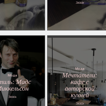
Читать
Мода
Мечтатели:
Мода
тиль: Мадс
кафе с
иккельсон
авторской
кухней
Читать
Читать