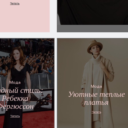
Читать
Мода
Мода
здный стиль:
Уютные теплые
Ребекка
платья
Фергюссон
Читать
Читать