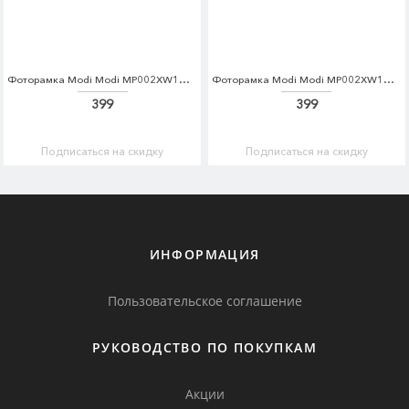
Фоторамка Modi Modi MP002XW1HLJB
Фоторамка Modi Modi MP002XW1HLJD
399
399
Подписаться на скидку
Подписаться на скидку
ИНФОРМАЦИЯ
Пользовательское соглашение
РУКОВОДСТВО ПО ПОКУПКАМ
Акции