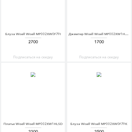
Блуза Wisell Wisell MP002XW0F79I
Джемпер Wisell Wisell MP002XW1HLRF
2700
1700
Подписаться на скидку
Подписаться на скидку
Платье Wisell Wisell MP002XW1HLSD
Блуза Wisell Wisell MP002XW0F79K
2200
2500