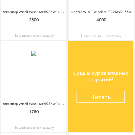
Джемпер Wisell Wisell MP002XW1HLRE
Платье Wisell Wisell MP002XW0F78W
2800
4000
Подписаться на скидку
Подписаться на скидку
Будь в курсе модных
открытий!
Читать
Джемпер Wisell Wisell MP002XW1HLRH
1780
Подписаться на скидку