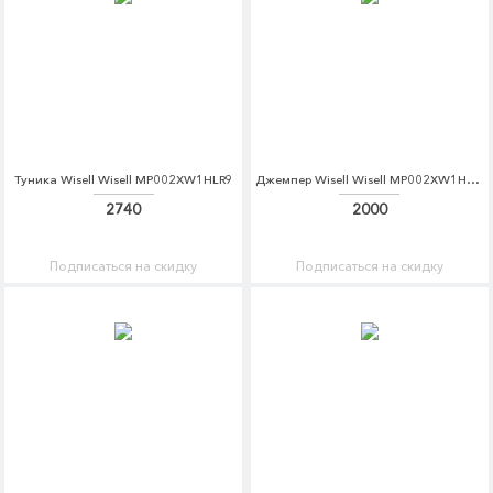
Туника Wisell Wisell MP002XW1HLR9
Джемпер Wisell Wisell MP002XW1HLRA
2740
2000
Подписаться на скидку
Подписаться на скидку