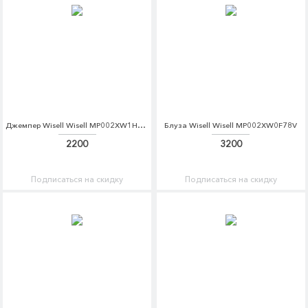
Джемпер Wisell Wisell MP002XW1HLRC
Блуза Wisell Wisell MP002XW0F78V
2200
3200
Подписаться на скидку
Подписаться на скидку