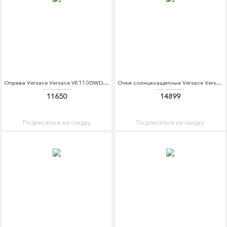
Оправа Versace Versace VE110DWDBED7
Очки солнцезащитные Versace Versace VE110DWSSX29
11650
14899
Подписаться на скидку
Подписаться на скидку