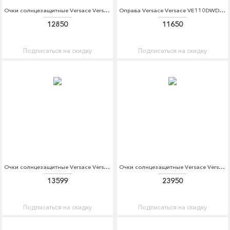
Очки солнцезащитные Versace Versace VE110DWDBDT0
Оправа Versace Versace VE110DWDBED9
12850
11650
Подписаться на скидку
Подписаться на скидку
Очки солнцезащитные Versace Versace VE110DWSSX42
Очки солнцезащитные Versace Versace VE110DWDBDT3
13599
23950
Подписаться на скидку
Подписаться на скидку