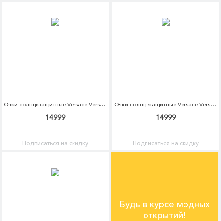
Очки солнцезащитные Versace Versace VE110DWGFQ15
Очки солнцезащитные Versace Versace VE110DWELY06
14999
14999
Подписаться на скидку
Подписаться на скидку
Будь в курсе модных
открытий!