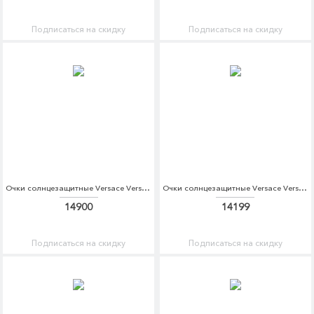
Подписаться на скидку
Подписаться на скидку
Очки солнцезащитные Versace Versace VE110DWDBDT2
Очки солнцезащитные Versace Versace VE110DWOXT35
14900
14199
Подписаться на скидку
Подписаться на скидку