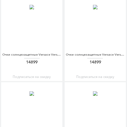
Очки солнцезащитные Versace Versace VE110DWZAY52
Очки солнцезащитные Versace Versace VE110DWZAY62
14899
14899
Подписаться на скидку
Подписаться на скидку