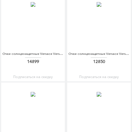
Очки солнцезащитные Versace Versace VE110DWTZG34
Очки солнцезащитные Versace Versace VE110DWDBDT6
14899
12850
Подписаться на скидку
Подписаться на скидку