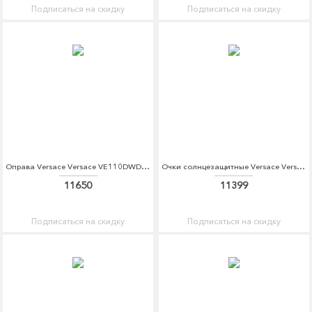
Подписаться на скидку
Подписаться на скидку
Оправа Versace Versace VE110DWDBEE0
Очки солнцезащитные Versace Versace VE110DWZAY36
11650
11399
Подписаться на скидку
Подписаться на скидку