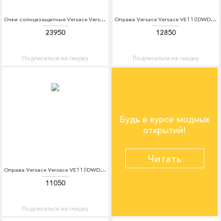
Очки солнцезащитные Versace Versace VE110DWDBDT7
Оправа Versace Versace VE110DWDBEC1
23950
12850
Подписаться на скидку
Подписаться на скидку
Будь в курсе модных
открытий!
Читать
Оправа Versace Versace VE110DWDBEC2
11050
Подписаться на скидку