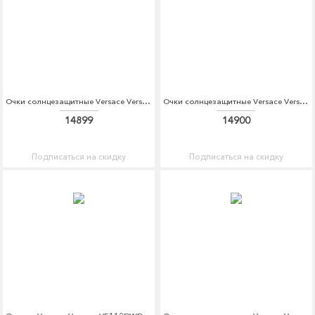
Очки солнцезащитные Versace Versace VE110DWOXT59
Очки солнцезащитные Versace Versace VE110DWDBDS8
14899
14900
Подписаться на скидку
Подписаться на скидку