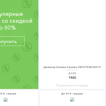
улярные
 со скидкой
о 80%
олучить
Джемпер Sweewe Sweewe SW007EWCWSC0
4199
1460
Подписаться на скидку
65% скидки
До 61% скидки