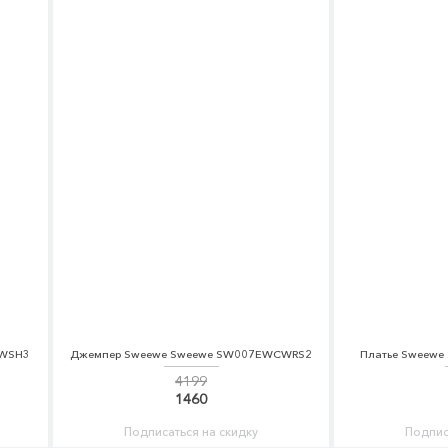
CWSH3
Джемпер Sweewe Sweewe SW007EWCWRS2
Платье Sweew
4199
1460
Подписаться на скидку
Подпис