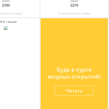
5899
5699
2350
2270
аться на скидку
Подписаться на скидку
60% скидки
Будь в курсе
модных открытий!
Читать