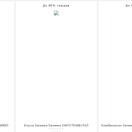
До 60% скидки
До 
CWRX5
Блуза Sweewe Sweewe SW007EWBJTA5
Комбинезон Swee