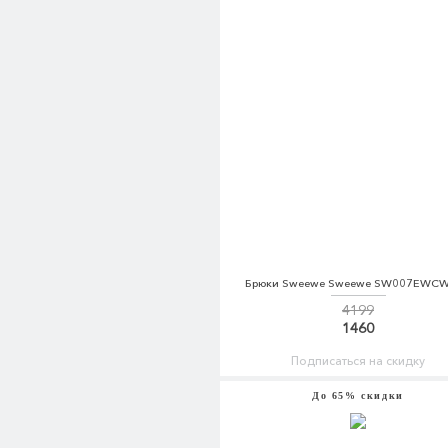
Брюки Sweewe Sweewe SW007EWC
4199
1460
Подписаться на скидку
До 65% скидки