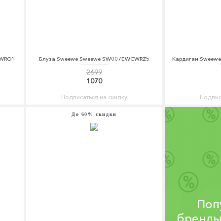
CWRO1
Блуза Sweewe Sweewe SW007EWCWRZ5
Кардиган Sweew
2699
1070
Подписаться на скидку
Подпис
До 60% скидки
Поп
бренды