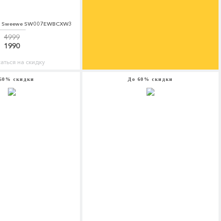
e Sweewe SW007EWBCXW3
4999
1990
аться на скидку
60% скидки
До 60% скидки