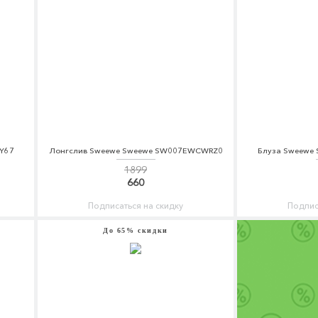
Y67
Лонгслив Sweewe Sweewe SW007EWCWRZ0
Блуза Sweewe
1899
660
Подписаться на скидку
Подпис
До 65% скидки