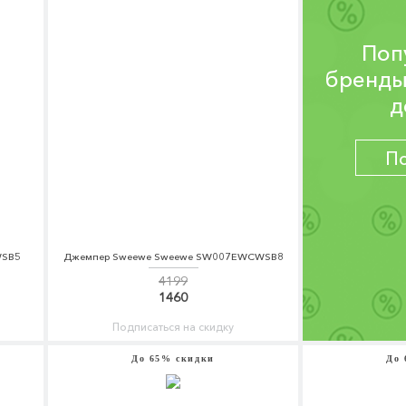
Поп
бренды
д
П
WSB5
Джемпер Sweewe Sweewe SW007EWCWSB8
4199
1460
Подписаться на скидку
До 65% скидки
До 