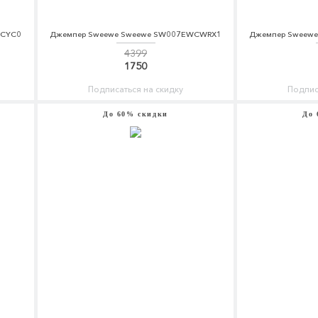
BCYC0
Джемпер Sweewe Sweewe SW007EWCWRX1
Джемпер Sweew
4399
1750
Подписаться на скидку
Подпис
До 60% скидки
До 