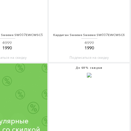
e Sweewe SW007EWCWSC5
Кардиган Sweewe Sweewe SW007EWCWSC6
4999
4999
1990
1990
аться на скидку
Подписаться на скидку
До 60% скидки
улярные
 со скидкой