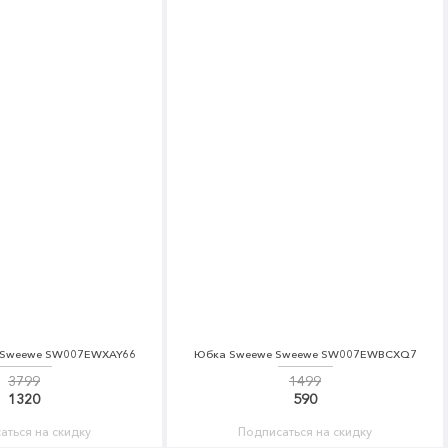
e Sweewe SW007EWXAY66
Юбка Sweewe Sweewe SW007EWBCXQ7
3799
1499
1320
590
аться на скидку
Подписаться на скидку