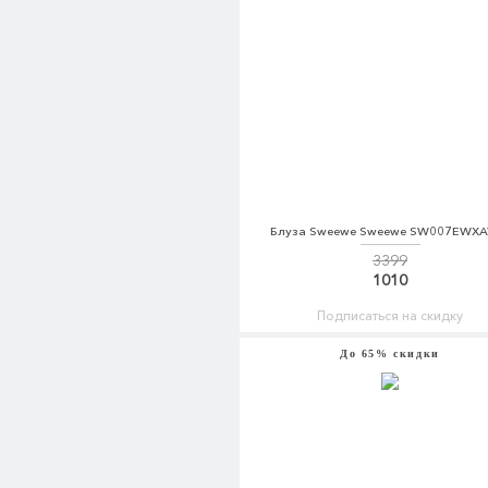
Блуза Sweewe Sweewe SW007EWXA
3399
1010
Подписаться на скидку
До 65% скидки