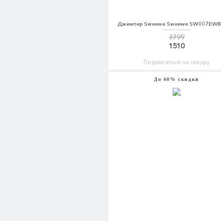
Джемпер Sweewe Sweewe SW007EW
3799
1510
Подписаться на скидку
До 60% скидки