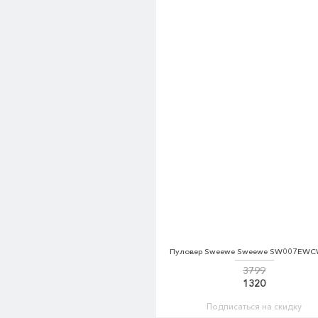
Пуловер Sweewe Sweewe SW007EW
3799
1320
Подписаться на скидку