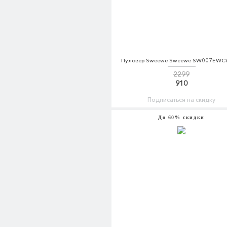
Пуловер Sweewe Sweewe SW007EW
2299
910
Подписаться на скидку
До 60% скидки