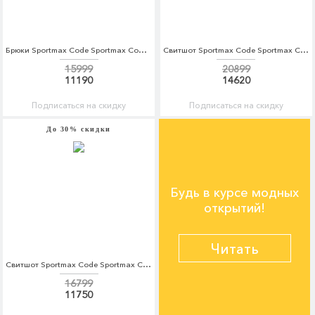
Брюки Sportmax Code Sportmax Code SP027EWADSI3
Свитшот Sportmax Code Sportmax Code SP027EWBSXI2
15999
20899
11190
14620
Подписаться на скидку
Подписаться на скидку
До 30% скидки
Будь в курсе модных
открытий!
Читать
Свитшот Sportmax Code Sportmax Code SP027EWBSWN1
16799
11750