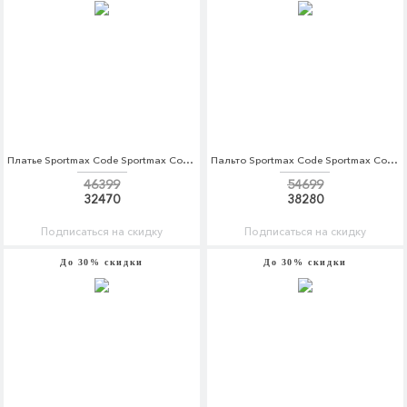
Платье Sportmax Code Sportmax Code SP027EWBSXJ0
Пальто Sportmax Code Sportmax Code SP027EWTMG81
46399
54699
32470
38280
Подписаться на скидку
Подписаться на скидку
До 30% скидки
До 30% скидки