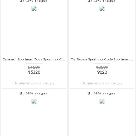
До 30% скидки
До 30% скидки
Свитшот Sportmax Code Sportmax Code SP027EWBSXI3
Футболка Sportmax Code Sportmax Code SP027EWBSXO7
21899
12899
15320
9020
Подписаться на скидку
Подписаться на скидку
До 30% скидки
До 30% скидки