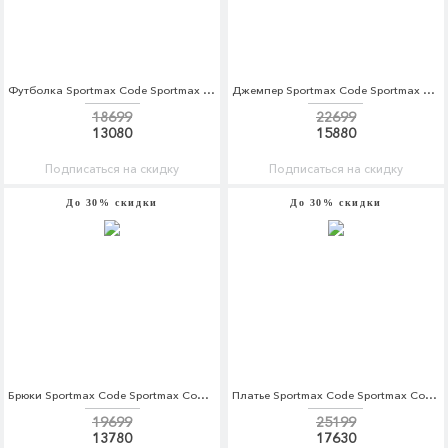
Футболка Sportmax Code Sportmax Code SP027EWBSXP3
Джемпер Sportmax Code Sportmax Code SP027EWBSXL0
18699
22699
13080
15880
Подписаться на скидку
Подписаться на скидку
До 30% скидки
До 30% скидки
Брюки Sportmax Code Sportmax Code SP027EWTMG52
Платье Sportmax Code Sportmax Code SP027EWTMG97
19699
25199
13780
17630