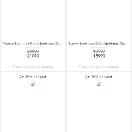
Платье Sportmax Code Sportmax Code SP027EWADSB0
Брюки Sportmax Code Sportmax Code SP027EWBSZG2
28899
19999
21670
15990
Подписаться на скидку
Подписаться на скидку
До 20% скидки
До 20% скидки