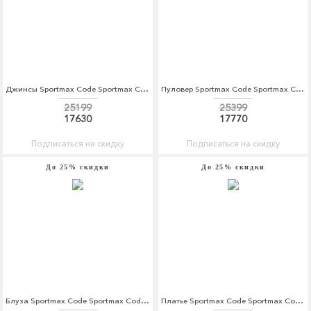
Джинсы Sportmax Code Sportmax Code SP027EWBSZH3
Пуловер Sportmax Code Sportmax Code SP027EWBSXL8
25199
25399
17630
17770
Подписаться на скидку
Подписаться на скидку
До 25% скидки
До 25% скидки
Блуза Sportmax Code Sportmax Code SP027EWTMG38
Платье Sportmax Code Sportmax Code SP027EWTMG18