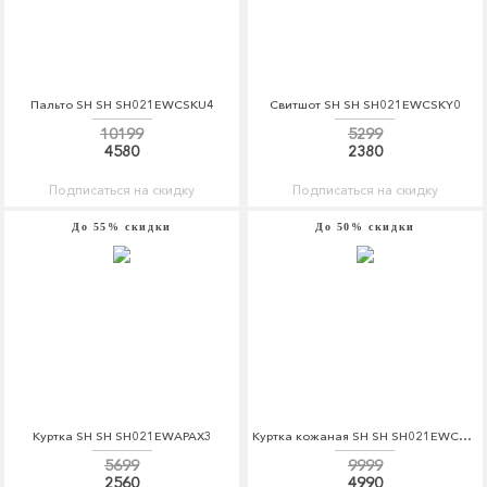
Пальто SH SH SH021EWCSKU4
Свитшот SH SH SH021EWCSKY0
10199
5299
4580
2380
Подписаться на скидку
Подписаться на скидку
До 55% скидки
До 50% скидки
Куртка SH SH SH021EWAPAX3
Куртка кожаная SH SH SH021EWCSKT7
5699
9999
2560
4990