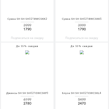
Сумка SH SH SH021BWCSKK2
Сумка SH SH SH021BWCSKK5
3999
3999
1790
1790
Подписаться на скидку
Подписаться на скидку
До 55% скидки
До 55% скидки
Джинсы SH SH SH021EWCSKP3
Блуза SH SH SH021EWCSKL4
6199
5499
2780
2470