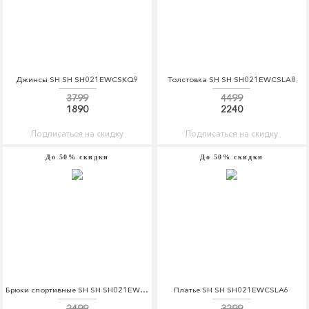
Джинсы SH SH SH021EWCSKQ9
Толстовка SH SH SH021EWCSLA8
3799
4499
1890
2240
Подписаться на скидку
Подписаться на скидку
До 50% скидки
До 50% скидки
Брюки спортивные SH SH SH021EWCSKN2
Платье SH SH SH021EWCSLA6
2499
3299