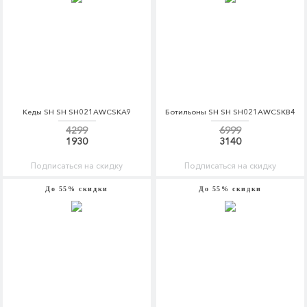
Кеды SH SH SH021AWCSKA9
Ботильоны SH SH SH021AWCSKB4
4299
6999
1930
3140
Подписаться на скидку
Подписаться на скидку
До 55% скидки
До 55% скидки