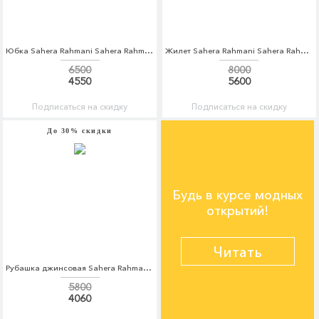
Юбка Sahera Rahmani Sahera Rahmani MP002XW1AV9E
Жилет Sahera Rahmani Sahera Rahmani MP002XW1AVA7
6500
8000
4550
5600
Подписаться на скидку
Подписаться на скидку
До 30% скидки
Будь в курсе модных
открытий!
Читать
Рубашка джинсовая Sahera Rahmani Sahera Rahmani MP002XM0W5Q3
5800
4060