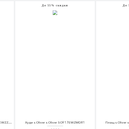
До 55% скидки
До 
Юбка джинсовая s.Oliver s.Oliver SO917EWZZH71
Худи s.Oliver s.Oliver SO917EWZMD81
Плащ s.Oliver