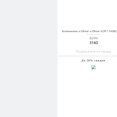
Ботильоны s.Oliver s.Oliver SO917AW
6299
3140
Подписаться на скидку
До 50% скидки