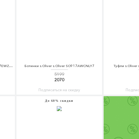
Куртка утепленная s.Oliver s.Oliver SO917EWZMC36
Ботинки s.Oliver s.Oliver SO917AWCNLY7
Туфли s.Olive
5199
2070
Подписаться на скидку
Подпис
До 60% скидки