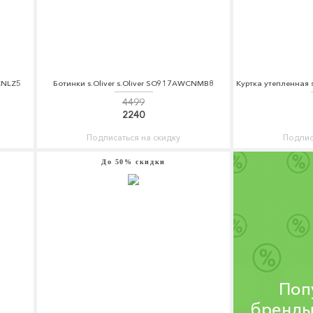
CNLZ5
Ботинки s.Oliver s.Oliver SO917AWCNMB8
4499
2240
Подписаться на скидку
Подпис
До 50% скидки
Поп
бренды