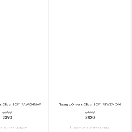
r s.Oliver SO917AWCNMA9
Плащ s.Oliver s.Oliver SO917EWZMC44
5999
8499
2390
3820
аться на скидку
Подписаться на скидку