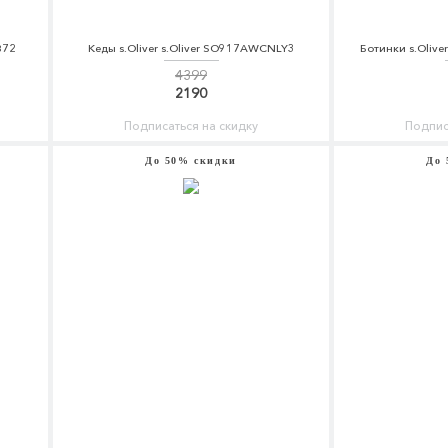
B72
Кеды s.Oliver s.Oliver SO917AWCNLY3
Ботинки s.Oliv
4399
2190
Подписаться на скидку
Подпис
До 50% скидки
До 