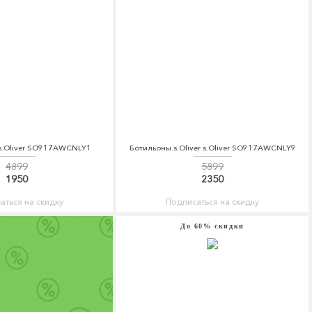
r s.Oliver SO917AWCNLY1
Ботильоны s.Oliver s.Oliver SO917AWCNLY9
4899
5899
1950
2350
аться на скидку
Подписаться на скидку
До 60% скидки