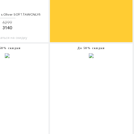
er s.Oliver SO917AWCNLY6
6299
3140
аться на скидку
50% скидки
До 50% скидки