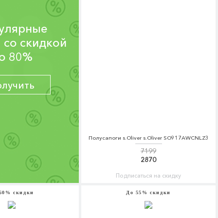
улярные
 со скидкой
о 80%
олучить
Полусапоги s.Oliver s.Oliver SO917AWCNLZ3
7199
2870
Подписаться на скидку
60% скидки
До 55% скидки