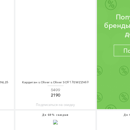
Поп
бренды
д
П
CNLZ6
Кардиган s.Oliver s.Oliver SO917EWZZH69
5499
2190
Подписаться на скидку
До 60% скидки
До 