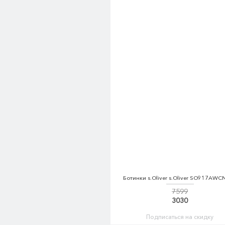
Ботинки s.Oliver s.Oliver SO917AWC
7599
3030
Подписаться на скидку