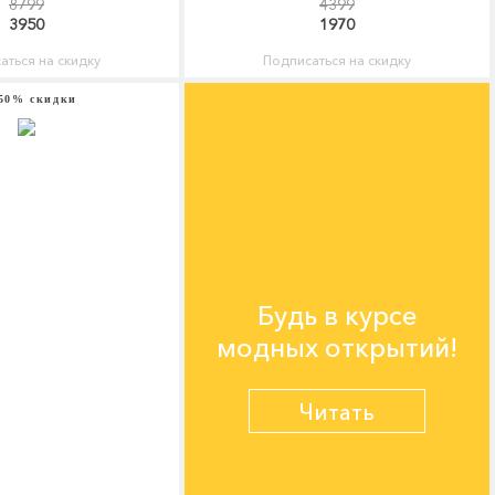
8799
4399
3950
1970
аться на скидку
Подписаться на скидку
50% скидки
Будь в курсе
модных открытий!
Читать