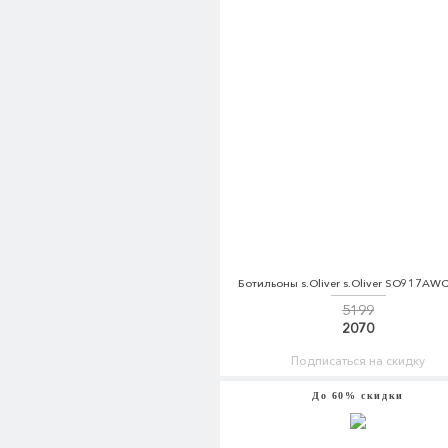
Ботильоны s.Oliver s.Oliver SO917AW
5199
2070
Подписаться на скидку
До 60% скидки