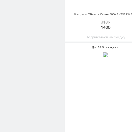
Капри s.Oliver s.Oliver SO917EGZM
3199
1430
Подписаться на скидку
До 50% скидки