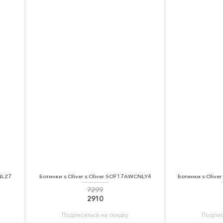
NLZ7
Ботинки s.Oliver s.Oliver SO917AWCNLY4
Ботинки s.Olive
7299
2910
Подписаться на скидку
Подпис