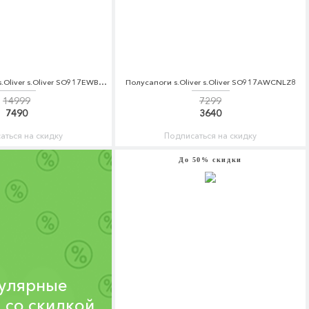
Куртка утепленная s.Oliver s.Oliver SO917EWBPKJ9
Полусапоги s.Oliver s.Oliver SO917AWCNLZ8
14999
7299
7490
3640
аться на скидку
Подписаться на скидку
До 50% скидки
улярные
 со скидкой