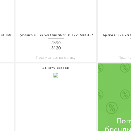
EMCGTR0
Рубашка Quiksilver Quiksilver QU192EMCGTR7
Брюки Quiksilver
5690
3120
Подписаться на скидку
Подпис
До 40% скидки
Поп
бренды