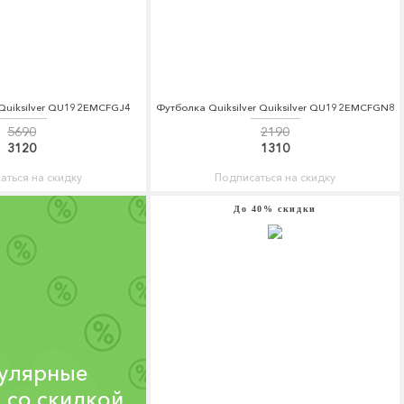
 Quiksilver QU192EMCFGJ4
Футболка Quiksilver Quiksilver QU192EMCFGN8
5690
2190
3120
1310
аться на скидку
Подписаться на скидку
До 40% скидки
улярные
 со скидкой