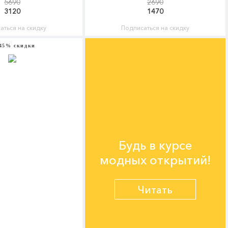
5690
2690
3120
1470
аться на скидку
Подписаться на скидку
45% скидки
Будь в курсе
модных открытий!
Читать