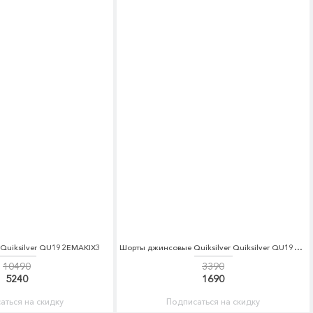
r Quiksilver QU192EMAKIX3
Шорты джинсовые Quiksilver Quiksilver QU192EBAKCK8
10490
3390
5240
1690
аться на скидку
Подписаться на скидку