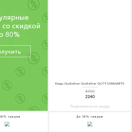
улярные
 со скидкой
о 80%
олучить
Кеды Quiksilver Quiksilver QU192AMAKBT6
4990
2240
Подписаться на скидку
50% скидки
До 50% скидки