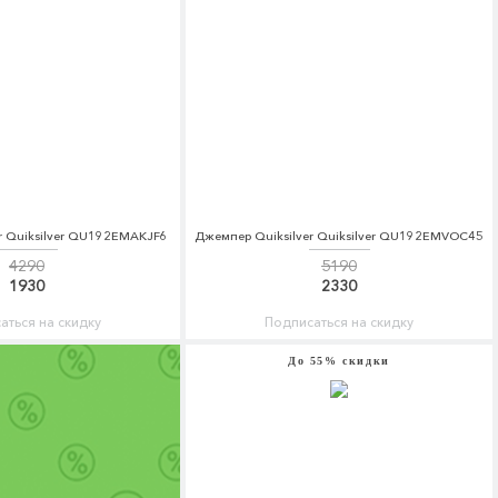
r Quiksilver QU192EMAKJF6
Джемпер Quiksilver Quiksilver QU192EMVOC45
4290
5190
1930
2330
аться на скидку
Подписаться на скидку
До 55% скидки