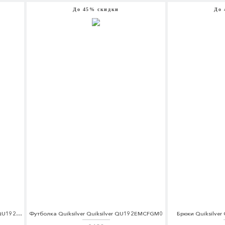
До 45% скидки
До 
Куртка джинсовая Quiksilver Quiksilver QU192EMVOC59
Футболка Quiksilver Quiksilver QU192EMCFGM0
Брюки Quiksilver