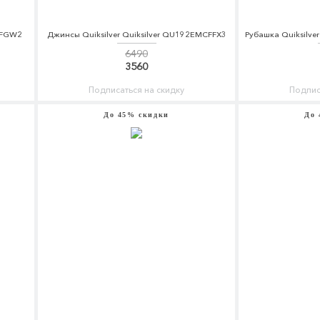
CFGW2
Джинсы Quiksilver Quiksilver QU192EMCFFX3
Рубашка Quiksilve
6490
3560
Подписаться на скидку
Подпис
До 45% скидки
До 