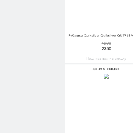
Рубашка Quiksilver Quiksilver QU192
4290
2350
Подписаться на скидку
До 40% скидки