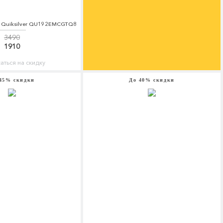
r Quiksilver QU192EMCGTQ8
3490
1910
аться на скидку
45% скидки
До 40% скидки