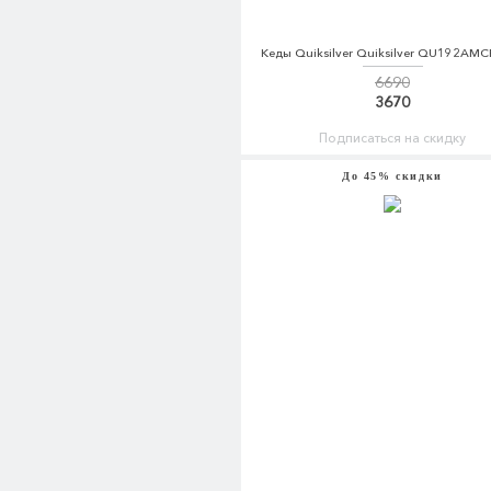
Кеды Quiksilver Quiksilver QU192AM
6690
3670
Подписаться на скидку
До 45% скидки