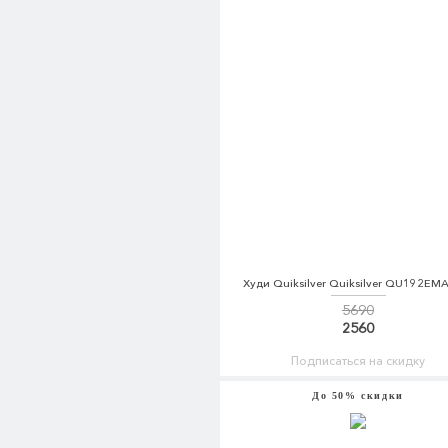
Худи Quiksilver Quiksilver QU192EM
5690
2560
Подписаться на скидку
До 50% скидки