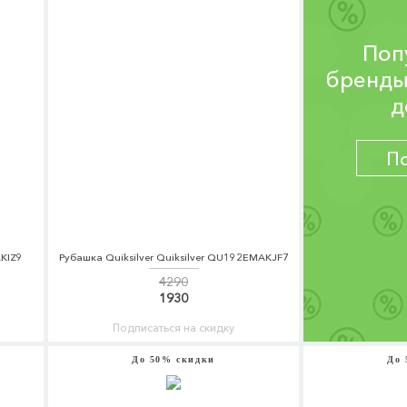
Поп
бренды
д
П
AKIZ9
Рубашка Quiksilver Quiksilver QU192EMAKJF7
4290
1930
Подписаться на скидку
До 50% скидки
До 