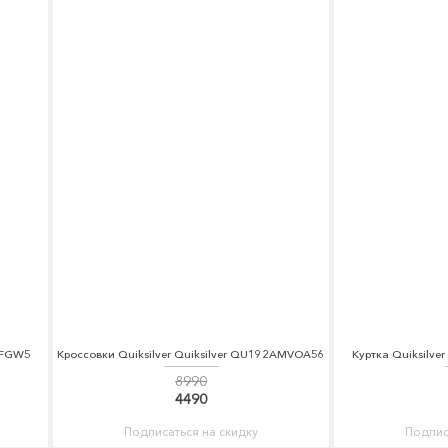
CFGW5
Кроссовки Quiksilver Quiksilver QU192AMVOA56
Куртка Quiksilve
8990
4490
Подписаться на скидку
Подпис