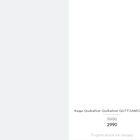
Кеды Quiksilver Quiksilver QU192AM
5990
2990
Подписаться на скидку