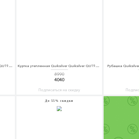
Шорты спортивные Quiksilver Quiksilver QU192EMAKKC7
Куртка утепленная Quiksilver Quiksilver QU192EMCFGH0
Рубашка Quiksilve
8990
4040
Подписаться на скидку
Подпис
До 55% скидки