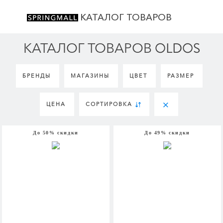
КАТАЛОГ ТОВАРОВ
КАТАЛОГ ТОВАРОВ OLDOS
БРЕНДЫ
МАГАЗИНЫ
ЦВЕТ
РАЗМЕР
ЦЕНА
СОРТИРОВКА
До 50% скидки
До 49% скидки