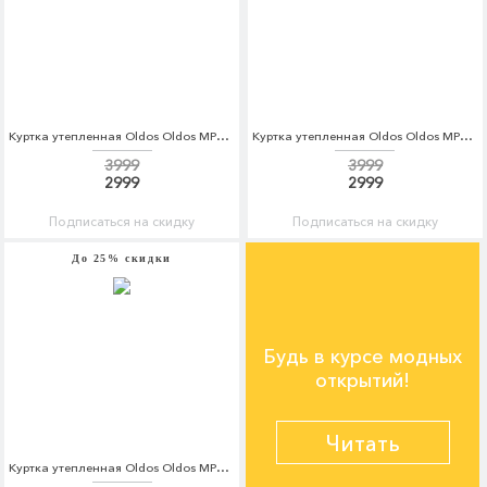
Куртка утепленная Oldos Oldos MP002XG00E2C
Куртка утепленная Oldos Oldos MP002XG00E2D
3999
3999
2999
2999
Подписаться на скидку
Подписаться на скидку
До 25% скидки
Будь в курсе модных
открытий!
Читать
Куртка утепленная Oldos Oldos MP002XG00E2E