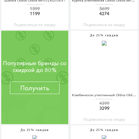
Шапка Oldos Oldos MP002XG00EV1
Куртка утепленная Oldos Oldos MP002XB008P3
1599
5699
1199
4274
Подписаться на скидку
Подписаться на скидку
До 25% скидки
Популярные бренды со
скидкой до 80%
Получить
Комбинезон утепленный Oldos Oldos MP002XB008PB
4399
3299
Подписаться на скидку
До 25% скидки
До 25% скидки