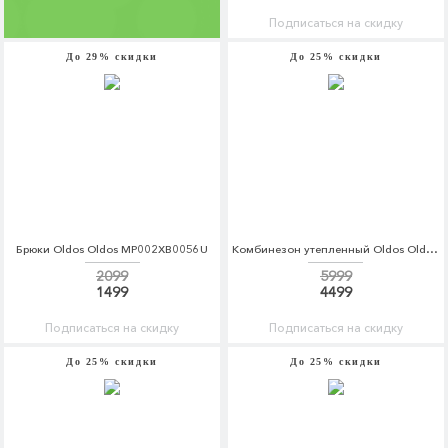
Подписаться на скидку
До 29% скидки
До 25% скидки
Брюки Oldos Oldos MP002XB0056U
Комбинезон утепленный Oldos Oldos MP002XB008PI
2099
5999
1499
4499
Подписаться на скидку
Подписаться на скидку
До 25% скидки
До 25% скидки