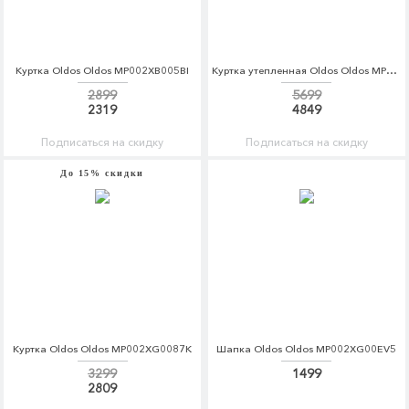
Куртка Oldos Oldos MP002XB005BI
Куртка утепленная Oldos Oldos MP002XG00EUN
2899
5699
2319
4849
Подписаться на скидку
Подписаться на скидку
До 15% скидки
Куртка Oldos Oldos MP002XG0087K
Шапка Oldos Oldos MP002XG00EV5
3299
1499
2809