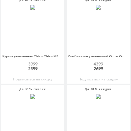
Куртка утепленная Oldos Oldos MP002XG0087W
Комбинезон утепленный Oldos Oldos MP002XG003Z6
3999
4399
2399
2699
Подписаться на скидку
Подписаться на скидку
До 39% скидки
До 38% скидки