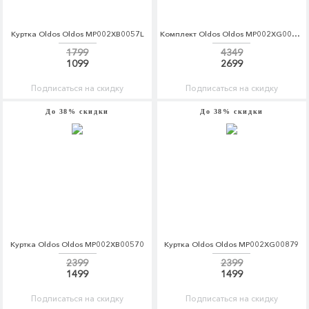
Куртка Oldos Oldos MP002XB0057L
Комплект Oldos Oldos MP002XG0087A
1799
4349
1099
2699
Подписаться на скидку
Подписаться на скидку
До 38% скидки
До 38% скидки
Куртка Oldos Oldos MP002XB00570
Куртка Oldos Oldos MP002XG00879
2399
2399
1499
1499
Подписаться на скидку
Подписаться на скидку