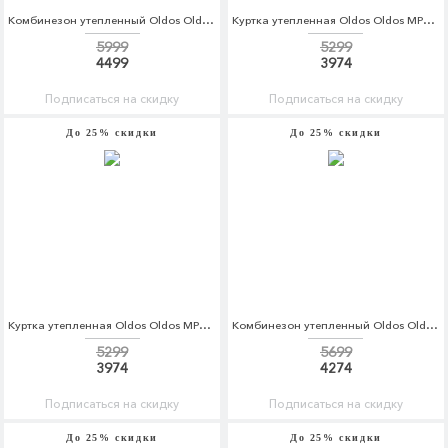
Комбинезон утепленный Oldos Oldos MP002XB008OV
Куртка утепленная Oldos Oldos MP002XB008OZ
5999
5299
4499
3974
Подписаться на скидку
Подписаться на скидку
До 25% скидки
До 25% скидки
Куртка утепленная Oldos Oldos MP002XB008P0
Комбинезон утепленный Oldos Oldos MP002XB008P4
5299
5699
3974
4274
Подписаться на скидку
Подписаться на скидку
До 25% скидки
До 25% скидки