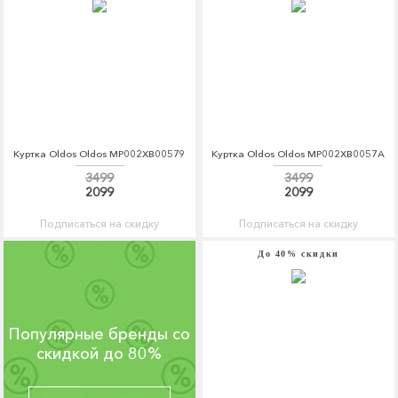
Куртка Oldos Oldos MP002XB00579
Куртка Oldos Oldos MP002XB0057A
3499
3499
2099
2099
Подписаться на скидку
Подписаться на скидку
До 40% скидки
Популярные бренды со
скидкой до 80%