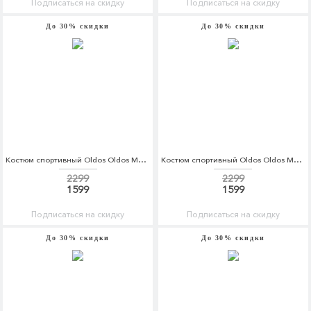
Подписаться на скидку
Подписаться на скидку
До 30% скидки
До 30% скидки
Костюм спортивный Oldos Oldos MP002XB008PX
Костюм спортивный Oldos Oldos MP002XB008PY
2299
2299
1599
1599
Подписаться на скидку
Подписаться на скидку
До 30% скидки
До 30% скидки