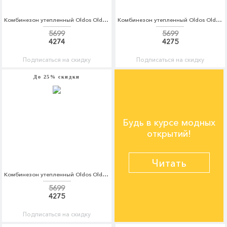
Комбинезон утепленный Oldos Oldos MP002XB008P7
Комбинезон утепленный Oldos Oldos MP002XB008P8
5699
5699
4274
4275
Подписаться на скидку
Подписаться на скидку
До 25% скидки
Будь в курсе модных
открытий!
Читать
Комбинезон утепленный Oldos Oldos MP002XB008PA
5699
4275
Подписаться на скидку