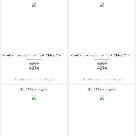
Комбинезон утепленный Oldos Oldos MP002XB008P5
Комбинезон утепленный Oldos Oldos MP002XB008P6
5699
5699
4274
4274
Подписаться на скидку
Подписаться на скидку
До 25% скидки
До 25% скидки