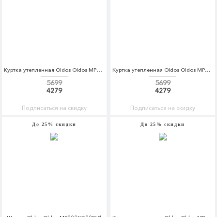
Куртка утепленная Oldos Oldos MP002XG00EUP
Куртка утепленная Oldos Oldos MP002XG00EUT
5699
5699
4279
4279
Подписаться на скидку
Подписаться на скидку
До 25% скидки
До 25% скидки