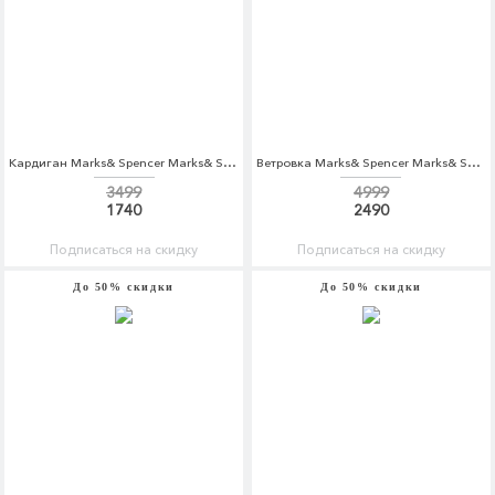
Кардиган Marks& Spencer Marks& Spencer MA178EWCLZF7
Ветровка Marks& Spencer Marks& Spencer MA178EMBJKZ9
3499
4999
1740
2490
Подписаться на скидку
Подписаться на скидку
До 50% скидки
До 50% скидки