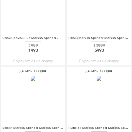
Брюки домашние Marks& Spencer Marks& Spencer MA178EMCKLS1
Плащ Marks& Spencer Marks& Spencer MA178EWCLZO4
2999
10999
1490
5490
Подписаться на скидку
Подписаться на скидку
До 50% скидки
До 50% скидки
Брюки Marks& Spencer Marks& Spencer MA178EMALEA0
Пиджак Marks& Spencer Marks& Spencer MA178EMALEB8