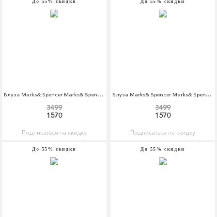
До 55% скидки
До 55% скидки
Блуза Marks& Spencer Marks& Spencer MA178EWBVZT0
Блуза Marks& Spencer Marks& Spencer MA178EWBKYW5
3499
3499
1570
1570
Подписаться на скидку
Подписаться на скидку
До 55% скидки
До 55% скидки