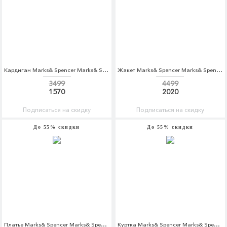
Кардиган Marks& Spencer Marks& Spencer MA178EWARAK2
Жакет Marks& Spencer Marks& Spencer MA178EWARAI9
3499
4499
1570
2020
Подписаться на скидку
Подписаться на скидку
До 55% скидки
До 55% скидки
Платье Marks& Spencer Marks& Spencer MA178EWARAQ6
Куртка Marks& Spencer Marks& Spencer MA178EWASJF6