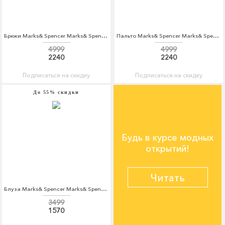
Брюки Marks& Spencer Marks& Spencer MA178EMBJLA6
Пальто Marks& Spencer Marks& Spencer MA178EWCLZJ6
4999
4999
2240
2240
Подписаться на скидку
Подписаться на скидку
До 55% скидки
Будь в курсе модных
открытий!
Читать
Блуза Marks& Spencer Marks& Spencer MA178EWBKYW2
3499
1570