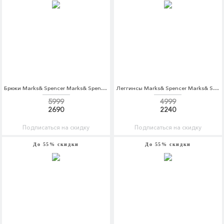
Брюки Marks& Spencer Marks& Spencer MA178EMALDX2
Леггинсы Marks& Spencer Marks& Spencer MA178EWASJC0
5999
4999
2690
2240
Подписаться на скидку
Подписаться на скидку
До 55% скидки
До 55% скидки