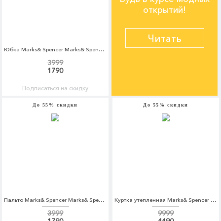
открытий!
Читать
Юбка Marks& Spencer Marks& Spencer MA178EWARAY6
3999
1790
Подписаться на скидку
До 55% скидки
До 55% скидки
Пальто Marks& Spencer Marks& Spencer MA178EWARAP2
Куртка утепленная Marks& Spencer Marks& Spencer MA178EMCKKZ4
3999
9999