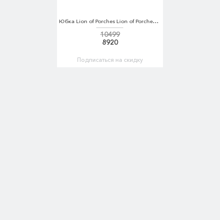
Юбка Lion of Porches Lion of Porches LI027EWYAL47
10499
8920
Подписаться на скидку