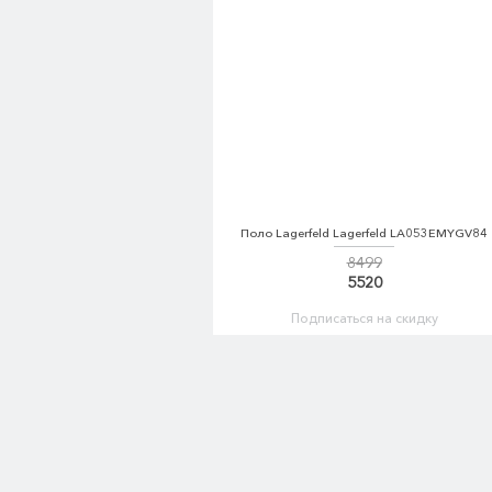
Поло Lagerfeld Lagerfeld LA053EMYGV84
8499
5520
Подписаться на скидку