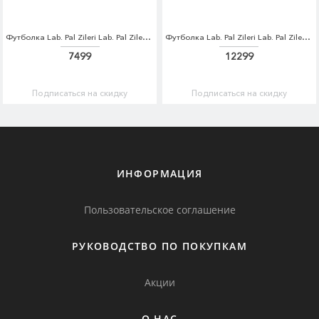
Футболка Lab. Pal Zileri Lab. Pal Zileri LA059EMDQJY3
Футболка Lab. Pal Zileri Lab. Pal Zileri LA059EMDQJY5
7499
12299
Подписаться на скидку
Подписаться на скидку
ИНФОРМАЦИЯ
Пользовательское соглашение
РУКОВОДСТВО ПО ПОКУПКАМ
Акции
О НАС