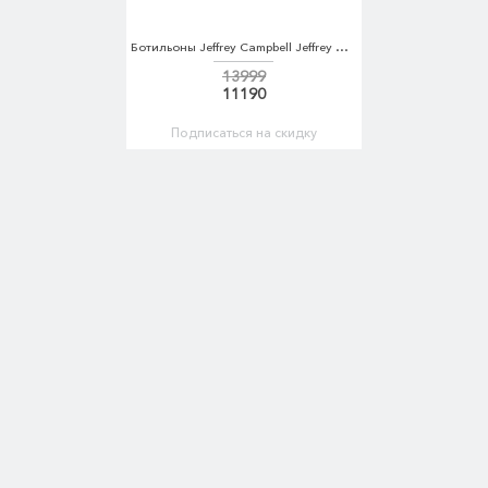
Ботильоны Jeffrey Campbell Jeffrey Campbell JE015AWVBX52
13999
11190
Подписаться на скидку