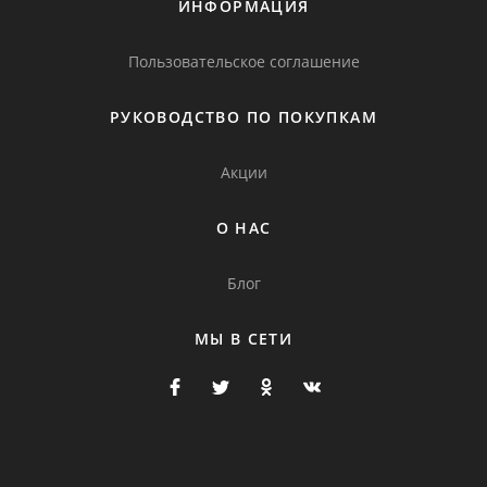
ИНФОРМАЦИЯ
Пользовательское соглашение
РУКОВОДСТВО ПО ПОКУПКАМ
Акции
О НАС
Блог
МЫ В СЕТИ