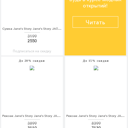
открытий!
Читать
Сумка Jane's Story Jane's Story JA025BWCXXC8
3199
2550
Подписаться на скидку
До 20% скидки
До 15% скидки
Рюкзак Jane's Story Jane's Story JA025BWCXXE4
Рюкзак Jane's Story Jane's Story JA025BWDCSM1
3899
8399