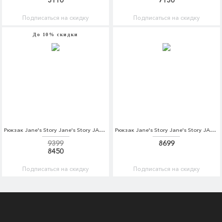
3110
7130
Подписаться на скидку
Подписаться на скидку
До 10% скидки
Рюкзак Jane's Story Jane's Story JA025BWDCSN0
Рюкзак Jane's Story Jane's Story JA025BWYRD53
9399
8699
8450
Подписаться на скидку
Подписаться на скидку