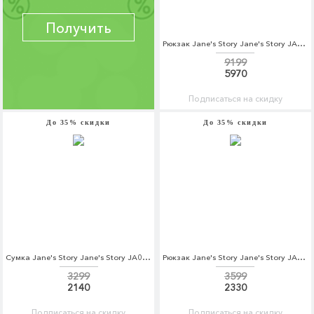
Получить
Рюкзак Jane's Story Jane's Story JA025BWCXXF5
9199
5970
Подписаться на скидку
До 35% скидки
До 35% скидки
Сумка Jane's Story Jane's Story JA025BWIBB58
Рюкзак Jane's Story Jane's Story JA025BWCXXC3
3299
3599
2140
2330
Подписаться на скидку
Подписаться на скидку