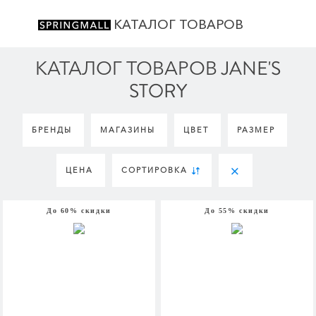
КАТАЛОГ ТОВАРОВ
КАТАЛОГ ТОВАРОВ JANE'S
STORY
БРЕНДЫ
МАГАЗИНЫ
ЦВЕТ
РАЗМЕР
ЦЕНА
СОРТИРОВКА
До 60% скидки
До 55% скидки