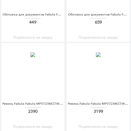
Обложка для документов Fabula Fabula MP002XW1AMC5
Обложка для документов Fabula Fabula MP002XW1GQGK
449
659
Подписаться на скидку
Подписаться на скидку
Ремень Fabula Fabula MP002XM23WCR
Ремень Fabula Fabula MP002XM23WCS
2390
3199
Подписаться на скидку
Подписаться на скидку