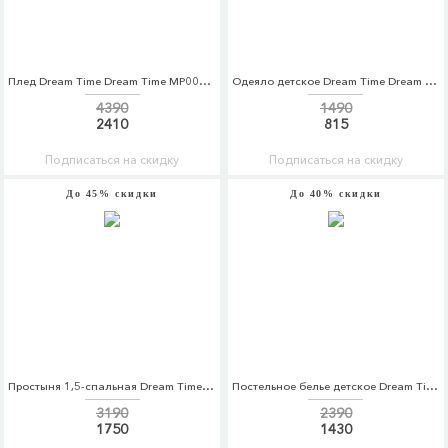
Плед Dream Time Dream Time MP002XU0E5RP
Одеяло детское Dream Time Dream Time MP002XC001UX
4390
1490
2410
815
Подписаться на скидку
Подписаться на скидку
До 45% скидки
До 40% скидки
Простыня 1,5-спальная Dream Time Dream Time MP002XU0DZ6N
Постельное белье детское Dream Time Dream Time MP002XC005UY
3190
2390
1750
1430