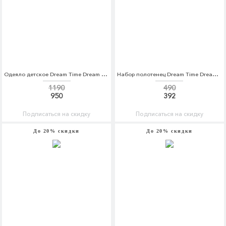
Одеяло детское Dream Time Dream Time MP002XC004F0
Набор полотенец Dream Time Dream Time MP002XC0059O
1190
490
950
392
Подписаться на скидку
Подписаться на скидку
До 20% скидки
До 20% скидки