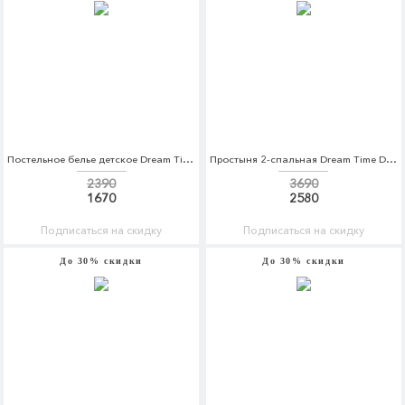
Постельное белье детское Dream Time Dream Time MP002XC005UP
Простыня 2-спальная Dream Time Dream Time MP002XU0DZ6O
2390
3690
1670
2580
Подписаться на скидку
Подписаться на скидку
До 30% скидки
До 30% скидки