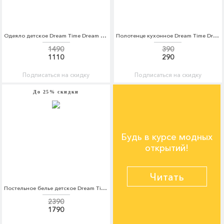
Одеяло детское Dream Time Dream Time MP002XC004BD
Полотенце кухонное Dream Time Dream Time MP002XU0E674
1490
390
1110
290
Подписаться на скидку
Подписаться на скидку
До 25% скидки
Будь в курсе модных
открытий!
Читать
Постельное белье детское Dream Time Dream Time MP002XC005V3
2390
1790