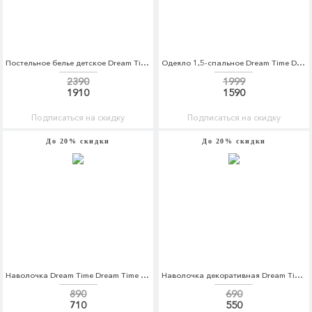
Постельное белье детское Dream Time Dream Time MP002XC005UQ
Одеяло 1,5-спальное Dream Time Dream Time MP002XU0DZ6B
2390
1999
1910
1590
Подписаться на скидку
Подписаться на скидку
До 20% скидки
До 20% скидки
Наволочка Dream Time Dream Time MP002XU0E668
Наволочка декоративная Dream Time Dream Time MP002XU0E7BV
890
690
710
550