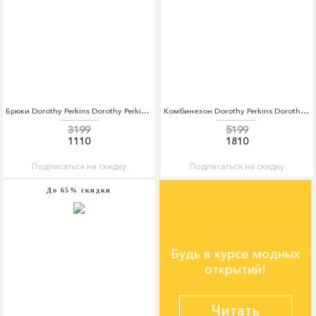
Брюки Dorothy Perkins Dorothy Perkins DO005EWBVPT8
Комбинезон Dorothy Perkins Dorothy Perkins DO005EWBYDM1
3199
5199
1110
1810
Подписаться на скидку
Подписаться на скидку
До 65% скидки
Будь в курсе модных
открытий!
Читать