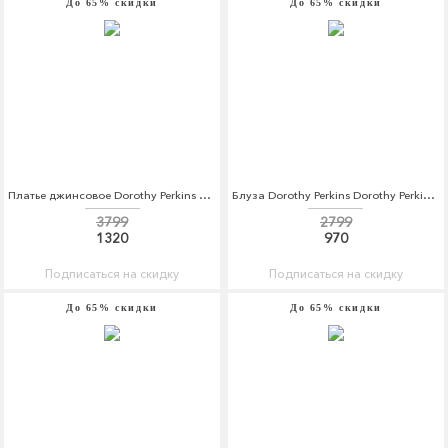
До 65% скидки
До 65% скидки
Платье джинсовое Dorothy Perkins Dorothy Perkins DO005EWBYDO6
Блуза Dorothy Perkins Dorothy Perkins DO005EWBSBO5
3799
2799
1320
970
Подписаться на скидку
Подписаться на скидку
До 65% скидки
До 65% скидки