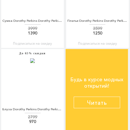
Сумка Dorothy Perkins Dorothy Perkins DO005BWCMQB9
Платье Dorothy Perkins Dorothy Perkins DO005EWCYCM8
3999
3599
1390
1250
Подписаться на скидку
Подписаться на скидку
До 65% скидки
Будь в курсе модных
открытий!
Читать
Блуза Dorothy Perkins Dorothy Perkins DO005EWCCTS2
2799
970