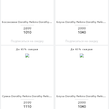
Босоножки Dorothy Perkins Dorothy Perkins DO005AWCHXT6
Блуза Dorothy Perkins Dorothy Perkins DO005EWCCTS5
2899
2999
1010
1040
Подписаться на скидку
Подписаться на скидку
До 65% скидки
До 65% скидки
Сумка Dorothy Perkins Dorothy Perkins DO005BWCHXI3
Блуза Dorothy Perkins Dorothy Perkins DO005EWCEWW1
3199
2999
1110
1040