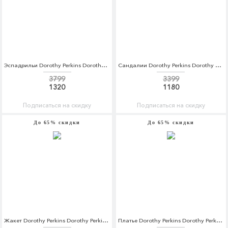
Эспадрильи Dorothy Perkins Dorothy Perkins DO005AWBTNW4
Сандалии Dorothy Perkins Dorothy Perkins DO005AWBTNW5
3799
3399
1320
1180
Подписаться на скидку
Подписаться на скидку
До 65% скидки
До 65% скидки
Жакет Dorothy Perkins Dorothy Perkins DO005EWBTNX8
Платье Dorothy Perkins Dorothy Perkins DO005EWCXLK6