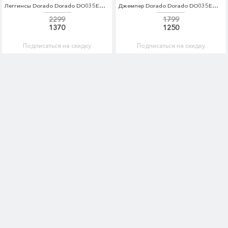
Леггинсы Dorado Dorado DO035EWRUS93
Джемпер Dorado Dorado DO035EWRUS28
2299
1799
1370
1250
Подписаться на скидку
Подписаться на скидку