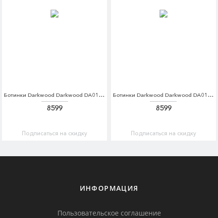
Ботинки Darkwood Darkwood DA014AMCBGG2
Ботинки Darkwood Darkwood DA014AMCBGG3
8599
8599
Подписаться на скидку
Подписаться на скидку
ИНФОРМАЦИЯ
Пользовательское соглашение