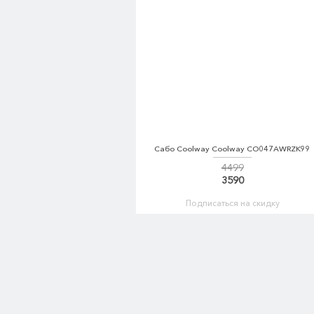
Сабо Coolway Coolway CO047AWRZK99
4499
3590
Подписаться на скидку