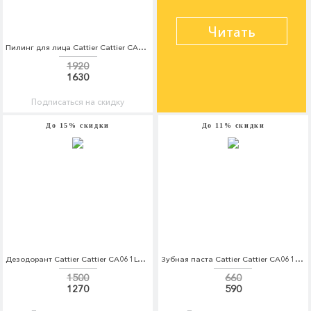
Читать
Пилинг для лица Cattier Cattier CA061LWSPS30
1920
1630
Подписаться на скидку
До 15% скидки
До 11% скидки
Дезодорант Cattier Cattier CA061LWSPS31
Зубная паста Cattier Cattier CA061LWFUP73
1500
660
1270
590