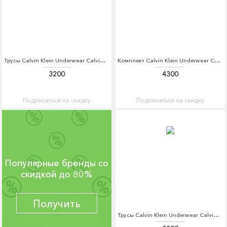
Трусы Calvin Klein Underwear Calvin Klein Underwear CA994EMBUBT4
Комплект Calvin Klein Underwear Calvin Klein Underwear CA994EWACXF4
3200
4300
Подписаться на скидку
Подписаться на скидку
Популярные бренды со
скидкой до 80%
Получить
Трусы Calvin Klein Underwear Calvin Klein Underwear CA994EMBUBT8