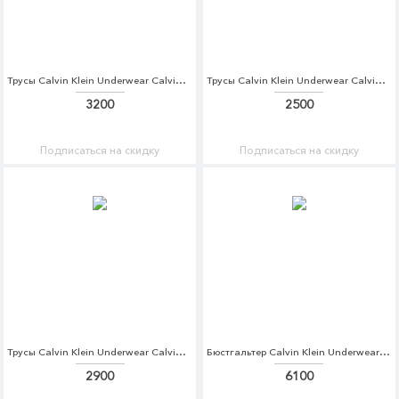
Трусы Calvin Klein Underwear Calvin Klein Underwear CA994EMWNZ42
Трусы Calvin Klein Underwear Calvin Klein Underwear CA994EWBTWC5
3200
2500
Подписаться на скидку
Подписаться на скидку
Трусы Calvin Klein Underwear Calvin Klein Underwear CA994EWBTWD5
Бюстгальтер Calvin Klein Underwear Calvin Klein Underwear CA994EWBTWD6
2900
6100