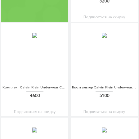
3200
Подписаться на скидку
Комплект Calvin Klein Underwear Calvin Klein Underwear CA994EWBTVZ9
Бюстгальтер Calvin Klein Underwear Calvin Klein Underwear CA994EWBTWE6
4600
5100
Подписаться на скидку
Подписаться на скидку