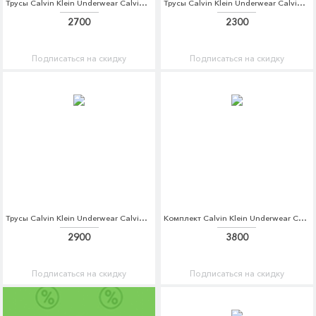
Трусы Calvin Klein Underwear Calvin Klein Underwear CA994EWBTWE5
Трусы Calvin Klein Underwear Calvin Klein Underwear CA994EWBTWH4
2700
2300
Подписаться на скидку
Подписаться на скидку
Трусы Calvin Klein Underwear Calvin Klein Underwear CA994EWBTWH6
Комплект Calvin Klein Underwear Calvin Klein Underwear CA994EWDUOK9
2900
3800
Подписаться на скидку
Подписаться на скидку