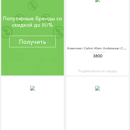
Популярные бренды со
скидкой до 80%
Получить
Комплект Calvin Klein Underwear Calvin Klein Underwear CA994EWDUOL0
3800
Подписаться на скидку