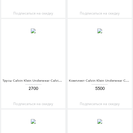
Подписаться на скидку
Подписаться на скидку
Трусы Calvin Klein Underwear Calvin Klein Underwear CA994EWBTWF6
Комплект Calvin Klein Underwear Calvin Klein Underwear CA994EWBTWA5
2700
5500
Подписаться на скидку
Подписаться на скидку