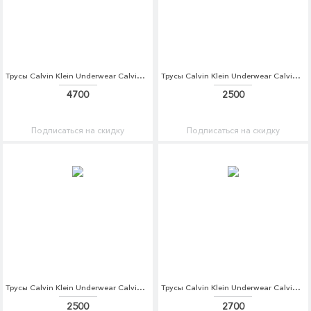
Трусы Calvin Klein Underwear Calvin Klein Underwear CA994EWBTWD8
Трусы Calvin Klein Underwear Calvin Klein Underwear CA994EWBTWF2
4700
2500
Подписаться на скидку
Подписаться на скидку
Трусы Calvin Klein Underwear Calvin Klein Underwear CA994EWBTWF3
Трусы Calvin Klein Underwear Calvin Klein Underwear CA994EWBTWF5
2500
2700