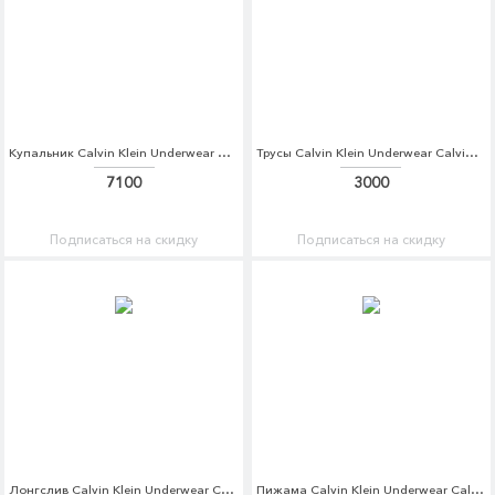
Купальник Calvin Klein Underwear Calvin Klein Underwear CA994EWAPRB6
Трусы Calvin Klein Underwear Calvin Klein Underwear CA994EMBUBU3
7100
3000
Подписаться на скидку
Подписаться на скидку
Лонгслив Calvin Klein Underwear Calvin Klein Underwear CA994EMBUBU8
Пижама Calvin Klein Underwear Calvin Klein Underwear CA994EMBUBV0