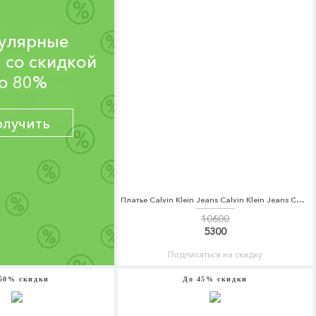
улярные
 со скидкой
о 80%
олучить
Платье Calvin Klein Jeans Calvin Klein Jeans CA939EWZJS78
10600
5300
Подписаться на скидку
50% скидки
До 45% скидки