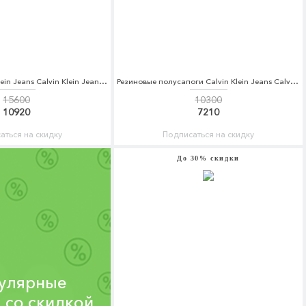
Ботильоны Calvin Klein Jeans Calvin Klein Jeans CA939AWCGTI7
Резиновые полусапоги Calvin Klein Jeans Calvin Klein Jeans CA939AWCGTI9
15600
10300
10920
7210
аться на скидку
Подписаться на скидку
До 30% скидки
улярные
 со скидкой