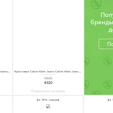
Поп
бренды
д
П
Лонгслив Calvin Klein Jeans Calvin Klein Jeans CA939EWZJS92
Кроссовки Calvin Klein Jeans Calvin Klein Jeans CA939AWAPQB4
9600
4320
Подписаться на скидку
До 50% скидки
До 