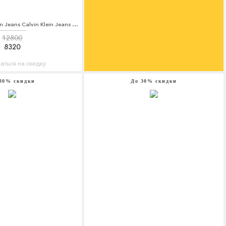
Ветровка Calvin Klein Jeans Calvin Klein Jeans CA939EWBCAX0
12800
8320
аться на скидку
30% скидки
До 30% скидки