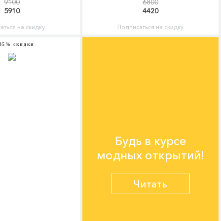
9100
6800
5910
4420
аться на скидку
Подписаться на скидку
35% скидки
Будь в курсе
модных открытий!
Читать