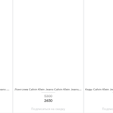
Пуховик Calvin Klein Jeans Calvin Klein Jeans CA939EWUHM60
Лонгслив Calvin Klein Jeans Calvin Klein Jeans CA939EWZJS93
5300
2650
Подписаться на скидку
Подпис