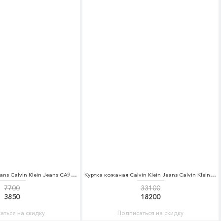
Кеды Calvin Klein Jeans Calvin Klein Jeans CA939AWAPQB1
Куртка кожаная Calvin Klein Jeans Calvin Klein Jeans CA939EWAUPR7
7700
33100
3850
18200
аться на скидку
Подписаться на скидку