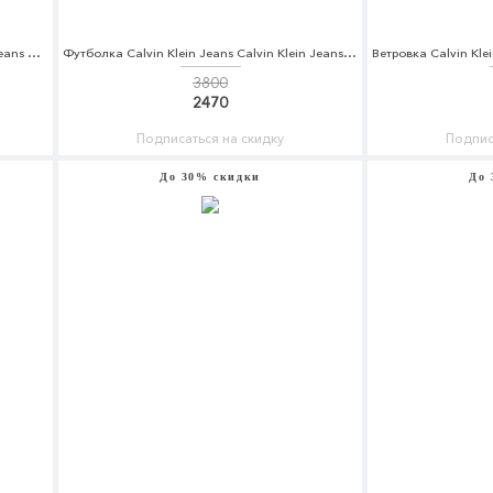
Джинсы Calvin Klein Jeans Calvin Klein Jeans CA939EWAQIG3
Футболка Calvin Klein Jeans Calvin Klein Jeans CA939EWAQIH6
3800
2470
Подписаться на скидку
Подпис
До 30% скидки
До 