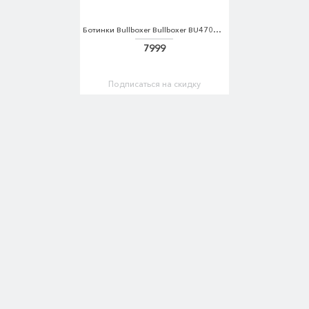
Ботинки Bullboxer Bullboxer BU470AWMIG26
7999
Подписаться на скидку